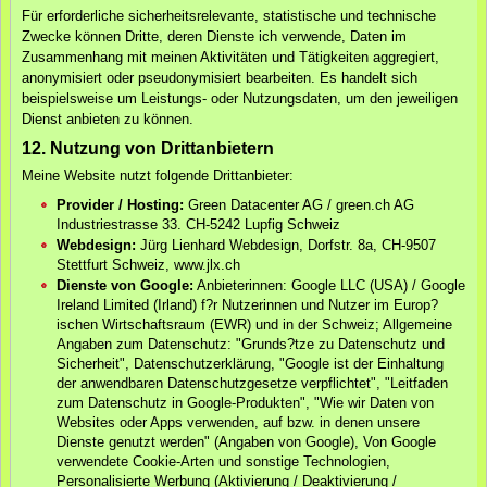
Für erforderliche sicherheitsrelevante, statistische und technische
Zwecke können Dritte, deren Dienste ich verwende, Daten im
Zusammenhang mit meinen Aktivitäten und Tätigkeiten aggregiert,
anonymisiert oder pseudonymisiert bearbeiten. Es handelt sich
beispielsweise um Leistungs- oder Nutzungsdaten, um den jeweiligen
Dienst anbieten zu können.
12. Nutzung von Drittanbietern
Meine Website nutzt folgende Drittanbieter:
Provider / Hosting:
Green Datacenter AG / green.ch AG
Industriestrasse 33. CH-5242 Lupfig Schweiz
Webdesign:
Jürg Lienhard Webdesign, Dorfstr. 8a, CH-9507
Stettfurt Schweiz, www.jlx.ch
Dienste von Google:
Anbieterinnen: Google LLC (USA) / Google
Ireland Limited (Irland) f?r Nutzerinnen und Nutzer im Europ?
ischen Wirtschaftsraum (EWR) und in der Schweiz; Allgemeine
Angaben zum Datenschutz: "Grunds?tze zu Datenschutz und
Sicherheit", Datenschutzerklärung, "Google ist der Einhaltung
der anwendbaren Datenschutzgesetze verpflichtet", "Leitfaden
zum Datenschutz in Google-Produkten", "Wie wir Daten von
Websites oder Apps verwenden, auf bzw. in denen unsere
Dienste genutzt werden" (Angaben von Google), Von Google
verwendete Cookie-Arten und sonstige Technologien,
Personalisierte Werbung (Aktivierung / Deaktivierung /